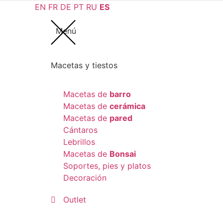
EN
FR
DE
PT
RU
ES
Menú
Macetas y tiestos
Macetas de
barro
Macetas de
cerámica
Macetas de
pared
Cántaros
Lebrillos
Macetas de
Bonsai
Soportes, pies y platos
Decoración
Outlet