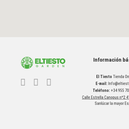
Información bá
El Tiesto
Tienda On
E-mail:
Info@eltiest
Teléfono:
+34 955 70
Calle Estrella Canopus nº2 4
Sanlúcar la mayor E