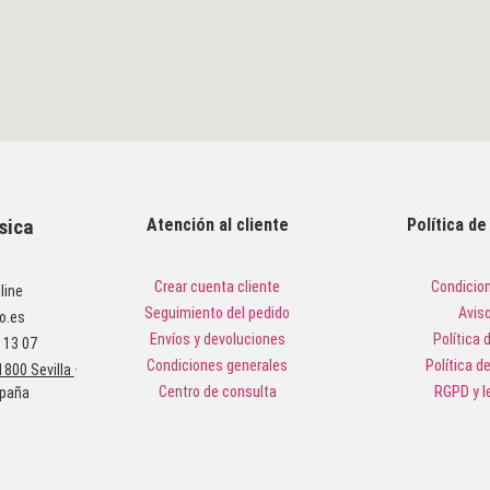
sica
Atención al cliente
Política d
Crear cuenta cliente
Condicio
line
Seguimiento del pedido
Aviso
o.es
Envíos y devoluciones
Política 
 13 07
Condiciones generales
Política d
1800 Sevilla
·
Centro de consulta
RGPD y l
spaña