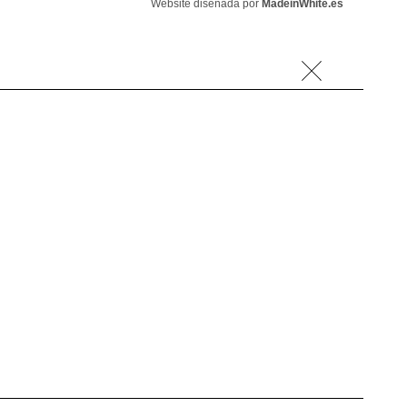
Website diseñada por
MadeinWhite.es