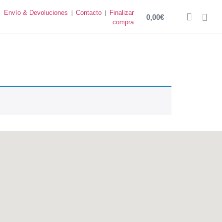
Envío & Devoluciones
|
Contacto
|
Finalizar
0,00
€
compra