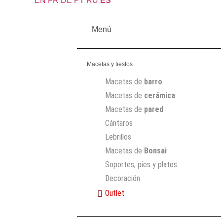
EN
FR
DE
PT
RU
ES
Menú
Macetas y tiestos
Macetas de
barro
Macetas de
cerámica
Macetas de
pared
Cántaros
Lebrillos
Macetas de
Bonsai
Soportes, pies y platos
Decoración
Outlet