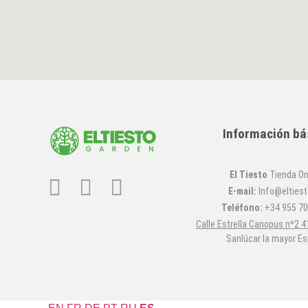
Información bá
El Tiesto
Tienda On
E-mail:
Info@eltiest
Teléfono:
+34 955 70
Calle Estrella Canopus nº2 4
Sanlúcar la mayor E