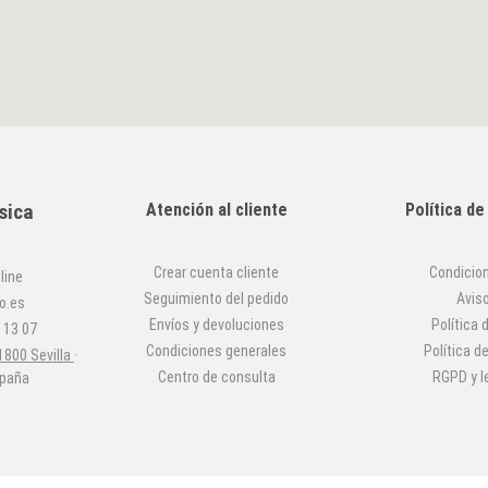
sica
Atención al cliente
Política d
Crear cuenta cliente
Condicio
line
Seguimiento del pedido
Aviso
o.es
Envíos y devoluciones
Política 
 13 07
Condiciones generales
Política d
1800 Sevilla
·
Centro de consulta
RGPD y l
spaña