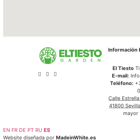
Información 
El Tiesto
Ti
E-mail:
Info
Teléfono:
+3
0
Calle Estrell
41800 Sevill
mayor 
EN
FR
DE
PT
RU
ES
Website diseñada por
MadeinWhite.es