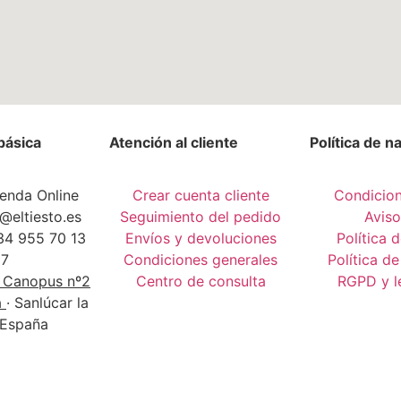
básica
Atención al cliente
Política de 
enda Online
Crear cuenta cliente
Condicion
@eltiesto.es
Seguimiento del pedido
Aviso
4 955 70 13
Envíos y devoluciones
Política 
7
Condiciones generales
Política de
a Canopus nº2
Centro de consulta
RGPD y le
a
· Sanlúcar la
España