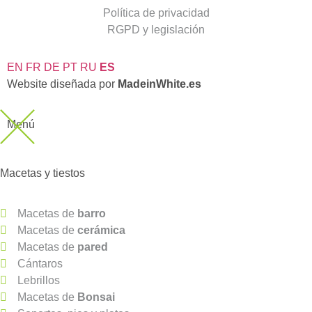
Política de privacidad
RGPD y legislación
EN
FR
DE
PT
RU
ES
Website diseñada por
MadeinWhite.es
Menú
Macetas y tiestos
Macetas de
barro
Macetas de
cerámica
Macetas de
pared
Cántaros
Lebrillos
Macetas de
Bonsai