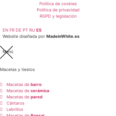
Política de cookies
Política de privacidad
RGPD y legislación
EN
FR
DE
PT
RU
ES
Website diseñada por
MadeinWhite.es
Menú
Macetas y tiestos
Macetas de
barro
Macetas de
cerámica
Macetas de
pared
Cántaros
Lebrillos
Macetas de
Bonsai