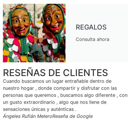
REGALOS
Consulta ahora
RESEÑAS DE CLIENTES
Cuando buscamos un lugar entrañable dentro de
M
nuestro hogar , donde compartir y disfrutar con las
e
personas que queremos , buscamos algo diferente , con
g
un gusto extraordinario , algo que nos llene de
L
sensaciones únicas y auténticas .
c
Ángeles Rufián Melero
Reseña de Google
J