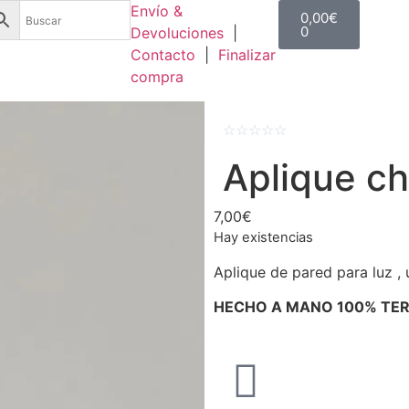
Envío &
0,00
€
0
Devoluciones
|
Contacto
|
Finalizar
compra
☆
☆
☆
☆
☆
Aplique ch
7,00
€
Hay existencias
Aplique de pared para luz , u
HECHO A MANO 100% TE