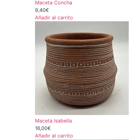
Maceta Concha
9,40
€
Añadir al carrito
Maceta Isabella
16,00
€
Añadir al carrito