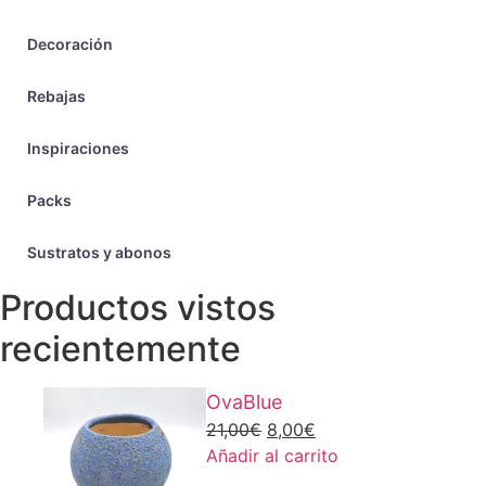
Decoración
Rebajas
Inspiraciones
Packs
Sustratos y abonos
Productos vistos
recientemente
OvaBlue
El
El
21,00
€
8,00
€
precio
precio
Añadir al carrito
original
actual