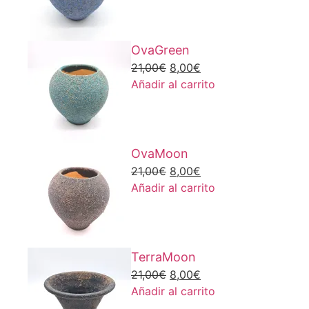
era:
es:
21,00€.
8,00€.
OvaGreen
El
El
21,00
€
8,00
€
precio
precio
Añadir al carrito
original
actual
era:
es:
21,00€.
8,00€.
OvaMoon
El
El
21,00
€
8,00
€
precio
precio
Añadir al carrito
original
actual
era:
es:
21,00€.
8,00€.
TerraMoon
El
El
21,00
€
8,00
€
precio
precio
Añadir al carrito
original
actual