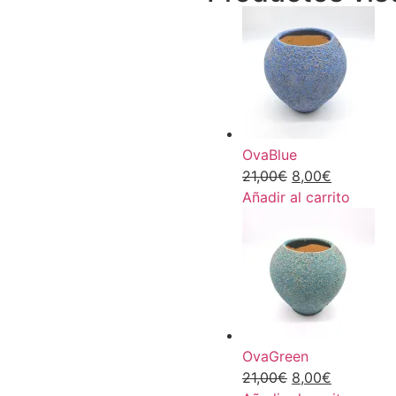
OvaBlue
21,00
€
8,00
€
Añadir al carrito
OvaGreen
21,00
€
8,00
€