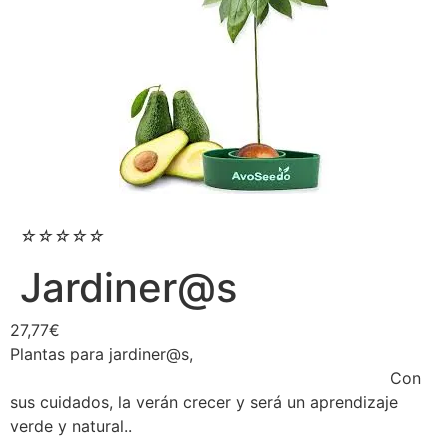
☆
☆
☆
☆
☆
Jardiner@s
27,77
€
Plantas para jardiner@s,
Con
sus cuidados, la verán crecer y será un aprendizaje
verde y natural..