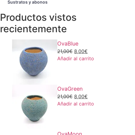
Sustratos y abonos
Productos vistos
recientemente
OvaBlue
El
El
21,00
€
8,00
€
precio
precio
Añadir al carrito
original
actual
era:
es:
21,00€.
8,00€.
OvaGreen
El
El
21,00
€
8,00
€
precio
precio
Añadir al carrito
original
actual
era:
es:
21,00€.
8,00€.
OvaMoon