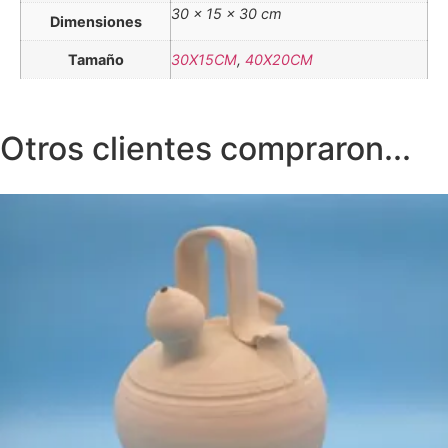
30 × 15 × 30 cm
Dimensiones
Tamaño
30X15CM
,
40X20CM
Otros clientes compraron...
€