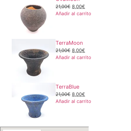
El
El
21,00
€
8,00
€
precio
precio
Añadir al carrito
original
actual
era:
es:
21,00€.
8,00€.
TerraMoon
El
El
21,00
€
8,00
€
precio
precio
Añadir al carrito
original
actual
era:
es:
21,00€.
8,00€.
TerraBlue
El
El
21,00
€
8,00
€
precio
precio
Añadir al carrito
original
actual
era:
es:
21,00€.
8,00€.