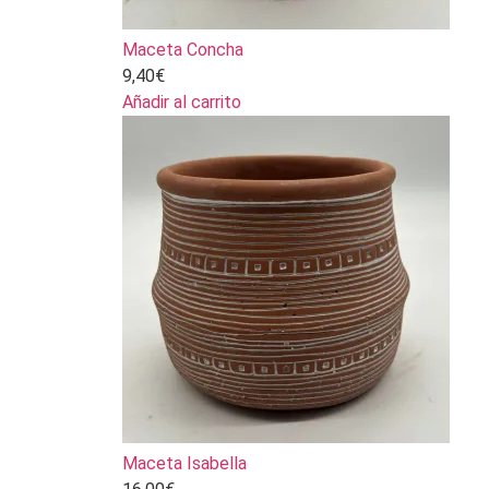
Maceta Concha
9,40
€
Añadir al carrito
Maceta Isabella