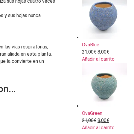
iza sus hojas cuatro veces
s y sus hojas nunca
OvaBlue
las vías respiratorias,
21,00
€
8,00
€
ran aliada en esta planta,
Añadir al carrito
que la convierte en un
n...
OvaGreen
21,00
€
8,00
€
Añadir al carrito