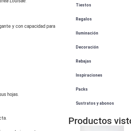
thea Louisae
:
Tiestos
Regalos
gante y con capacidad para
Iluminación
Decoración
Rebajas
Inspiraciones
Packs
sus hojas.
Sustratos y abonos
Productos vis
cta.