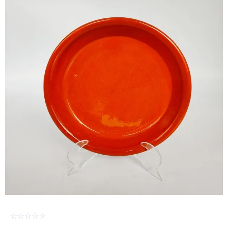
☆
☆
☆
☆
☆